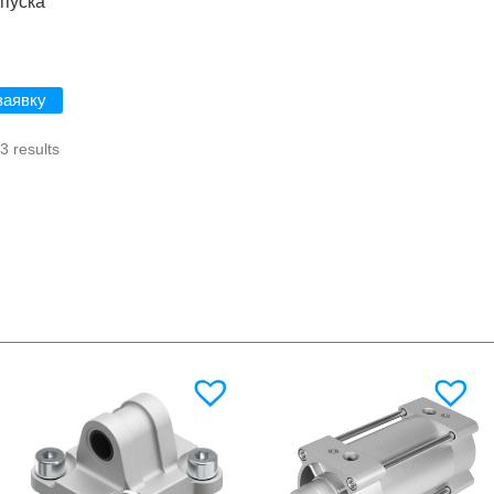
 пуска
заявку
3 results