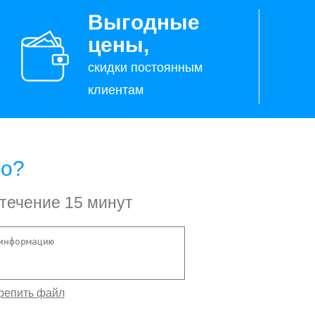
Выгодные
цены,
скидки постоянным
клиентам
но?
 течение 15 минут