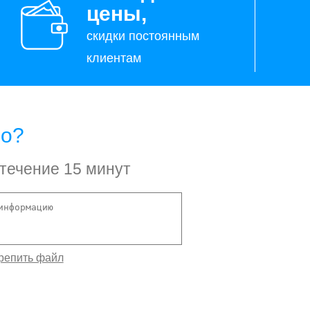
цены,
скидки постоянным
клиентам
но?
 течение 15 минут