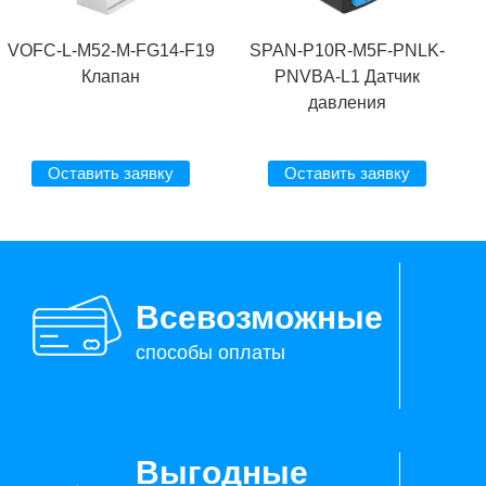
VOFC-L-M52-M-FG14-F19
SPAN-P10R-M5F-PNLK-
Клапан
PNVBA-L1 Датчик
давления
Оставить заявку
Оставить заявку
Всевозможные
способы оплаты
Выгодные