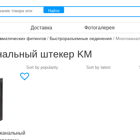
Доставка
Фотогалерея
вматических фитингов
/
Быстроразъемные оединения
/ Многокана
нальный штекер KM
оканальный