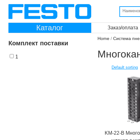
Каталог
Заказ/оплата
Home
/
Система пне
Комплект поставки
Многока
1
KM-22-B Мног