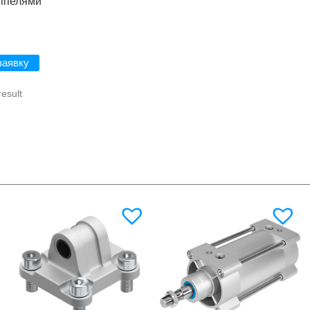
иппелями
заявку
result