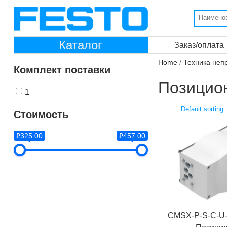
Каталог
Заказ/оплата
Home
/
Техника неп
Комплект поставки
Позицио
1
Стоимость
₽325.00
₽457.00
CMSX-P-S-C-U-