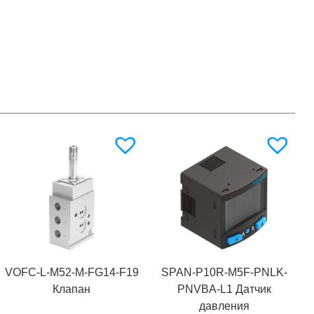
VOFC-L-M52-M-FG14-F19
SPAN-P10R-M5F-PNLK-
Клапан
PNVBA-L1 Датчик
давления