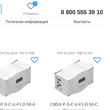
0
8 800 555 39 10
Избранное
Полезная информация
Контакты
P-S-C-U-F1-D-50-A
CMSX-P-S-C-U-F1-D-50-C