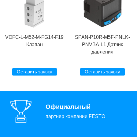
VOFC-L-M52-M-FG14-F19
SPAN-P10R-M5F-PNLK-
Клапан
PNVBA-L1 Датчик
давления
Оставить заявку
Оставить заявку
Официальный
партнер компании FESTO