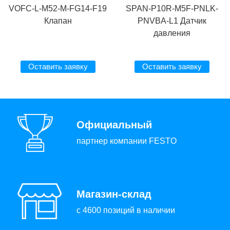
VOFC-L-M52-M-FG14-F19
SPAN-P10R-M5F-PNLK-
Клапан
PNVBA-L1 Датчик
давления
Оставить заявку
Оставить заявку
Официальный
партнер компании FESTO
Магазин-склад
с 4600 позиций в наличии