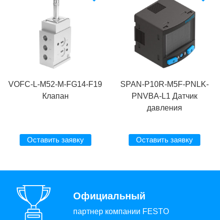
VOFC-L-M52-M-FG14-F19
SPAN-P10R-M5F-PNLK-
Клапан
PNVBA-L1 Датчик
давления
Оставить заявку
Оставить заявку
Официальный
партнер компании FESTO