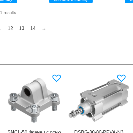
1 results
…
12
13
14
→
SNCL-50 Фланец с осью
DSBG-80-80-PPVA-N3