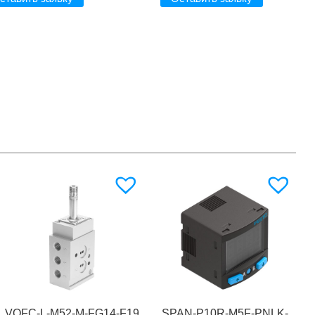
VOFC-L-M52-M-FG14-F19
SPAN-P10R-M5F-PNLK-