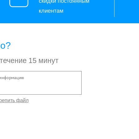
скидки постоянным
клиентам
но?
 течение 15 минут