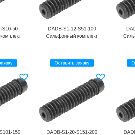
-S10-50
DADB-S1-12-S51-100
DAD
комплект
Сильфонный комплект
Силь
заявку
Оставить заявку
О
S101-150
DADB-S1-20-S151-200
DADB