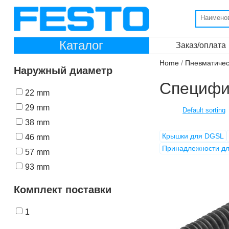
Каталог
Заказ/оплата
Home
/
Пневматичес
Наружный диаметр
Специфи
22 mm
29 mm
38 mm
Крышки для DGSL
46 mm
Принадлежности дл
57 mm
93 mm
Комплект поставки
1