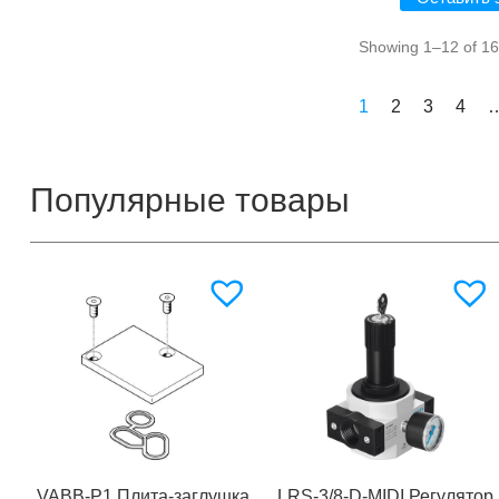
Showing 1–12 of 16
1
2
3
4
Популярные товары
VABB-P1 Плита-заглушка
LRS-3/8-D-MIDI Регулятор