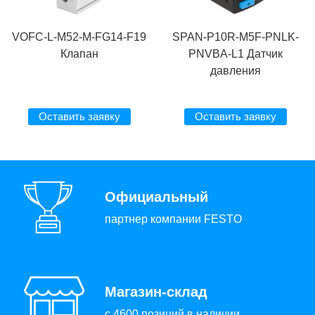
VOFC-L-M52-M-FG14-F19
SPAN-P10R-M5F-PNLK-
Клапан
PNVBA-L1 Датчик
давления
Оставить заявку
Оставить заявку
Официальный
партнер компании FESTO
Магазин-склад
с 4600 позиций в наличии