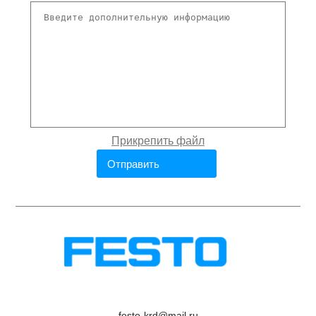
festo-krd@mail.ru