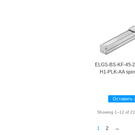
ELGS-BS-KF-45-2
H1-PLK-AA spind
Оставить 
Showing 1–12 of 21 
1
2
→