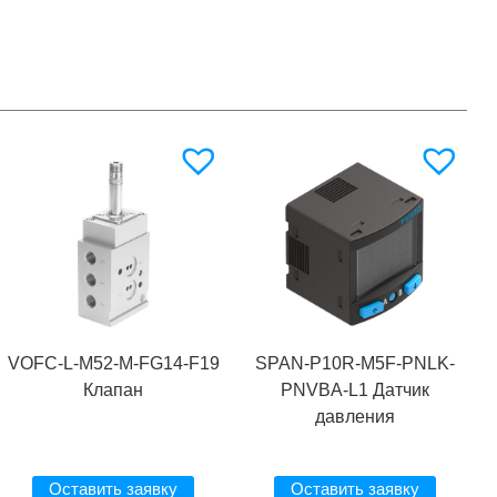
VOFC-L-M52-M-FG14-F19
SPAN-P10R-M5F-PNLK-
Клапан
PNVBA-L1 Датчик
давления
Оставить заявку
Оставить заявку