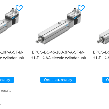
-10P-A-ST-M-
EPCS-BS-45-100-3P-A-ST-M-
EPCS-BS
 cylinder unit
H1-PLK-AA electric cylinder unit
H1-PLK-AA
заявку
Оставить заявку
О
results
→