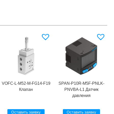
VOFC-L-M52-M-FG14-F19
SPAN-P10R-M5F-PNLK-
Клапан
PNVBA-L1 Датчик
давления
Оставить заявку
Оставить заявку