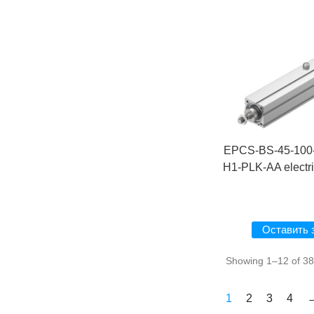
EPCS-BS-45-100
H1-PLK-AA electric
Оставить 
Showing 1–12 of 38 
1
2
3
4