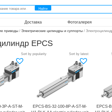
Доставка
Фотогалерея
ие приводы
/
Электрические цилиндры и суппорты
/ Электроцилинд
цилиндр EPCS
-3P-A-ST-M-
EPCS-BS-32-100-8P-A-ST-M-
EPCS-BS