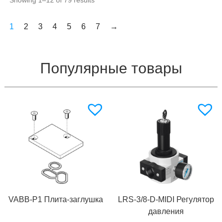
1
2
3
4
5
6
7
→
Популярные товары
VABB-P1 Плита-заглушка
LRS-3/8-D-MIDI Регулятор
давления