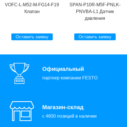
VOFC-L-M52-M-FG14-F19
SPAN-P10R-M5F-PNLK-
Клапан
PNVBA-L1 Датчик
давления
Оставить заявку
Оставить заявку
Официальный
партнер компании FESTO
Магазин-склад
с 4600 позиций в наличии