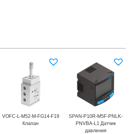
VOFC-L-M52-M-FG14-F19
SPAN-P10R-M5F-PNLK-
Клапан
PNVBA-L1 Датчик
давления