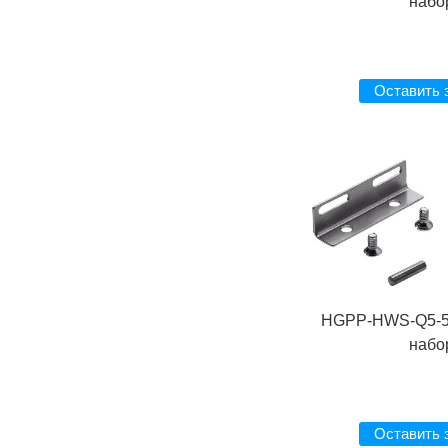
набо
Оставить 
HGPP-HWS-Q5-5
набо
Оставить 