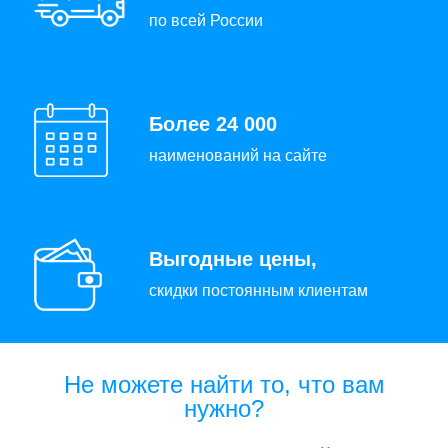
по всей России
Более 24 000
наименований на сайте
Выгодные цены,
скидки постоянным клиентам
Не можете найти то, что вам
нужно?