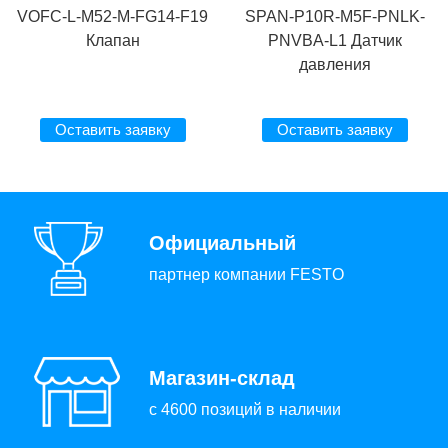
VOFC-L-M52-M-FG14-F19
SPAN-P10R-M5F-PNLK-
Клапан
PNVBA-L1 Датчик
давления
Оставить заявку
Оставить заявку
Официальный
партнер компании FESTO
Магазин-склад
с 4600 позиций в наличии