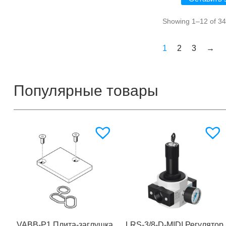
Showing 1–12 of 34 
1
2
3
→
Популярные товары
VABB-P1 Плита-заглушка
LRS-3/8-D-MIDI Регулятор