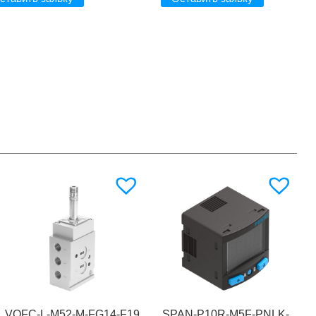
VOFC-L-M52-M-FG14-F19
SPAN-P10R-M5F-PNLK-