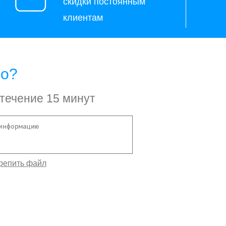
скидки постоянным
клиентам
но?
 течение 15 минут