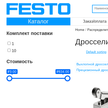
Каталог
Заказ/оплата
Home
/
Распредели
Комплект поставки
Дроссел
1
10
Стоимость
Выхлопной дроссе
Прецизионный дро
₽3.00
₽834.00