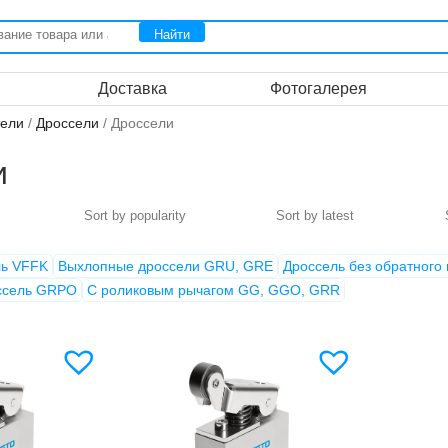
Доставка
Фотогалерея
тели
/
Дроссели
/ Дроссели
и
ль VFFK
Выхлопные дроссели GRU, GRE
Дроссель без обратного
ссель GRPO
С роликовым рычагом GG, GGO, GRR