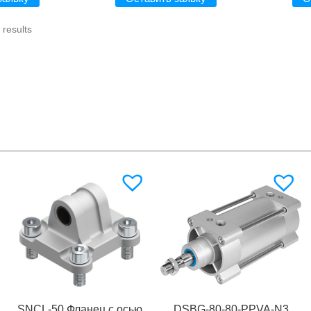
results
SNCL-50 Фланец с осью
DSBG-80-80-PPVA-N3