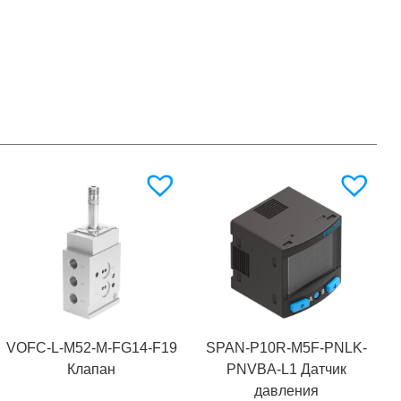
VOFC-L-M52-M-FG14-F19
SPAN-P10R-M5F-PNLK-
Клапан
PNVBA-L1 Датчик
давления