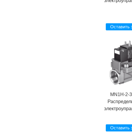
электроупр
Оставить 
MN1H-2-3
Распредел
электроупр
Оставить 