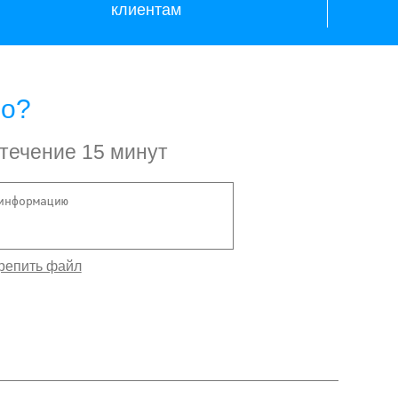
клиентам
но?
 течение 15 минут