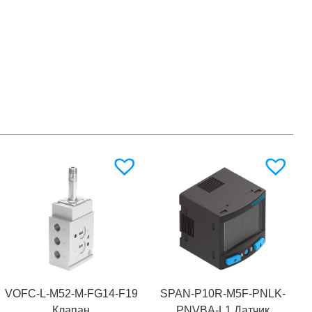
VOFC-L-M52-M-FG14-F19
SPAN-P10R-M5F-PNLK-
Клапан
PNVBA-L1 Датчик