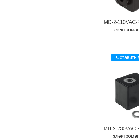
MD-2-110VAC-
электрома
Оставить 
MH-2-230VAC-
электрома