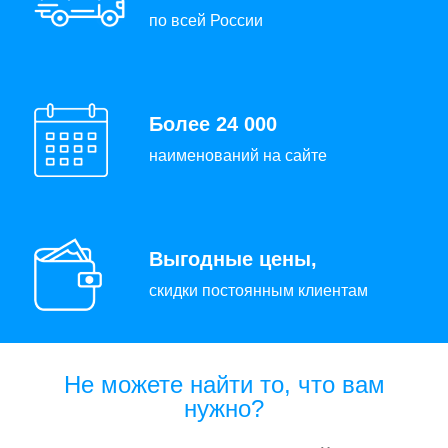
по всей России
Более 24 000
наименований на сайте
Выгодные цены,
скидки постоянным клиентам
Не можете найти то, что вам
нужно?