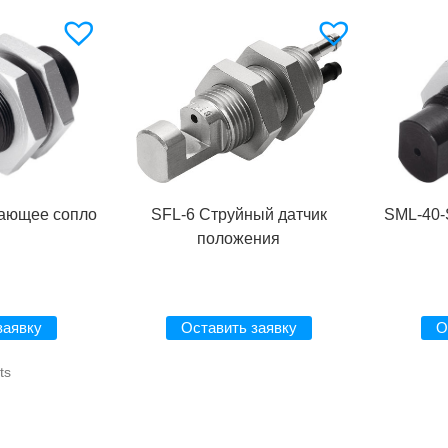
чающее сопло
SFL-6 Струйный датчик
SML-40-
положения
заявку
Оставить заявку
О
ts