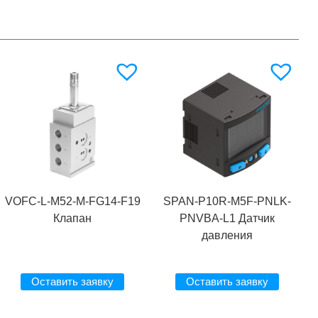
VOFC-L-M52-M-FG14-F19
SPAN-P10R-M5F-PNLK-
Клапан
PNVBA-L1 Датчик
давления
Оставить заявку
Оставить заявку