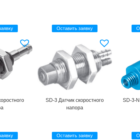
заявку
Оставить заявку
О
коростного
SD-3 Датчик скоростного
SD-3-N
ра
напора
заявку
Оставить заявку
О