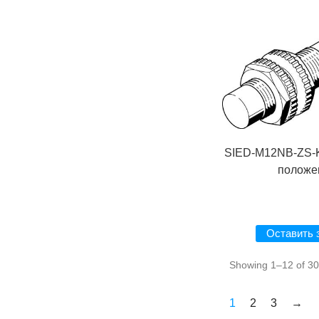
SIED-M12NB-ZS-K
положе
Оставить 
Showing 1–12 of 30 
1
2
3
→