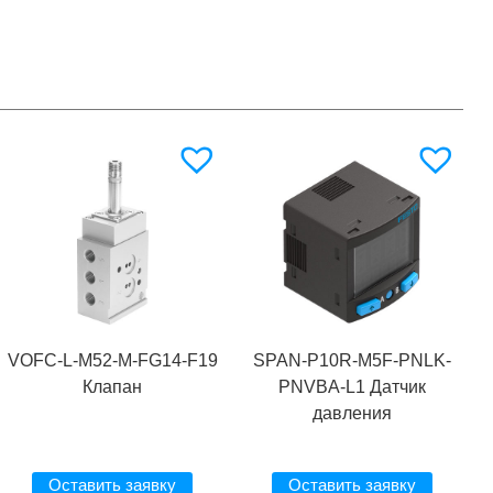
VOFC-L-M52-M-FG14-F19
SPAN-P10R-M5F-PNLK-
Клапан
PNVBA-L1 Датчик
давления
Оставить заявку
Оставить заявку