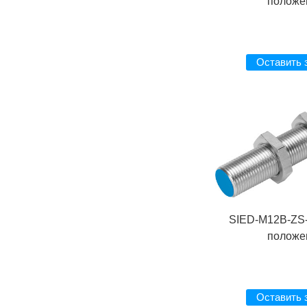
положе
Оставить 
SIED-M12B-ZS-
положе
Оставить 