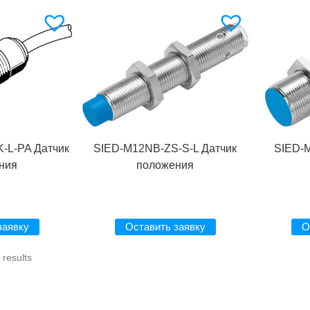
-L-PA Датчик
SIED-M12NB-ZS-S-L Датчик
SIED-M
ния
положения
заявку
Оставить заявку
О
results