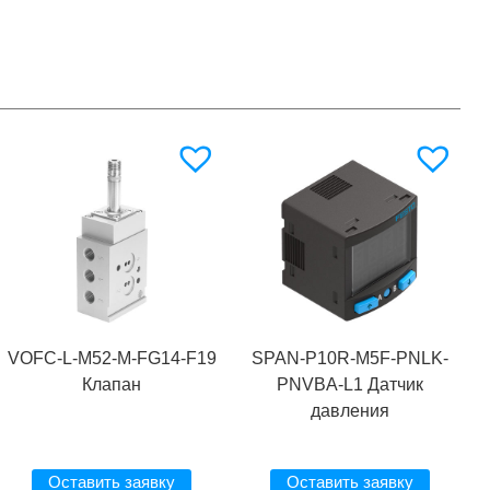
VOFC-L-M52-M-FG14-F19
SPAN-P10R-M5F-PNLK-
Клапан
PNVBA-L1 Датчик
давления
Оставить заявку
Оставить заявку