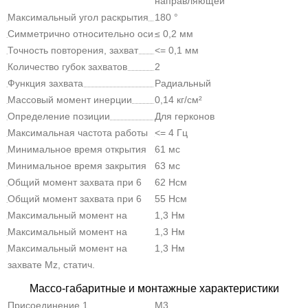
направляющей
Максимальный угол раскрытия
180 °
Симметрично относительно оси
≤ 0,2 мм
Точность повторения, захват
<= 0,1 мм
Количество губок захватов
2
Функция захвата
Радиальный
Массовый момент инерции
0,14 кг/см²
Определение позиции
Для герконов
Максимальная частота работы
<= 4 Гц
захвата
Минимальное время открытия
61 мс
при 6 бар
Минимальное время закрытия
63 мс
при 6 бар
Общий момент захвата при 6
62 Нсм
бар, открытие
Общий момент захвата при 6
55 Нсм
бар, смыкание
Максимальный момент на
1,3 Нм
захвате Mx, статич.
Максимальный момент на
1,3 Нм
захвате My, статич.
Максимальный момент на
1,3 Нм
захвате Mz, статич.
Массо-габаритные и монтажные характеристики
Присоединение 1
M3