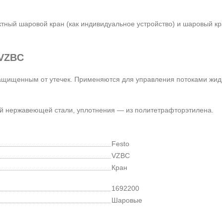
тный шаровой кран (как индивидуальное устройство) и шаровый к
 VZBC
защищенным от утечек. Применяются для управления потоками жид
й нержавеющей стали, уплотнения — из политетрафторэтилена.
Festo
VZBC
Кран
1692200
Шаровые