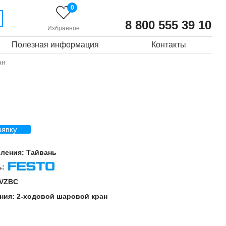
0
8 800 555 39 10
Избранное
Полезная информация
Контакты
ан
аявку
вления:
Тайвань
ь:
Festo
VZBC
ния:
2-ходовой шаровой кран