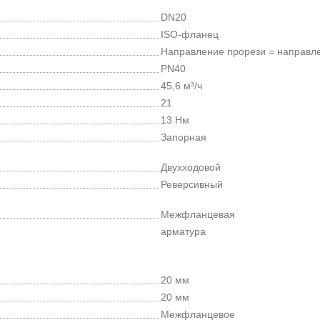
DN20
ISO-фланец
Направление прорези = направл
PN40
45,6 м³/ч
21
13 Нм
Запорная
Двухходовой
Реверсивный
Межфланцевая
арматура
20 мм
20 мм
Межфланцевое