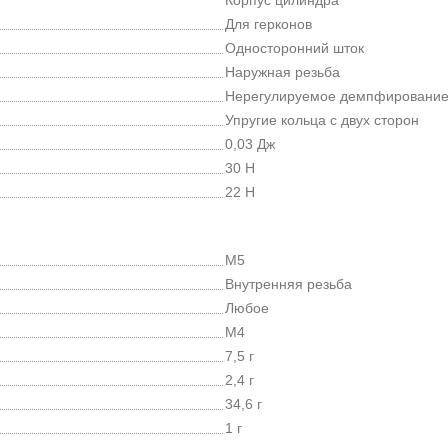
Для герконов
Односторонний шток
Наружная резьба
Нерегулируемое демпфировани
Упругие кольца с двух сторон
0,03 Дж
30 Н
22 Н
M5
Внутренняя резьба
Любое
M4
7,5 г
2,4 г
34,6 г
1 г