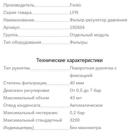
Производитель
Festo
Серия товара
LFR
Наименование
Фильтр-регулятор давления
Артикул
192604
Группа
Отдельный модуль
Тип оборудования
Фильтры
Технические характеристики
Тип рукоятки
Поворотная рукоятка с
фиксацией
Степень фильтрации
40 мкм
Диапазон регулировки
От 0,5 до 7 бар
давления
Максимальный объем
43 мл
конденсата
Отвод конденсата
Автоматическое
Максимальный гистерезис
0,2 бар
давления
Максимальный стандартный
3200
расход (л/мин)
Индикация
Без манометра