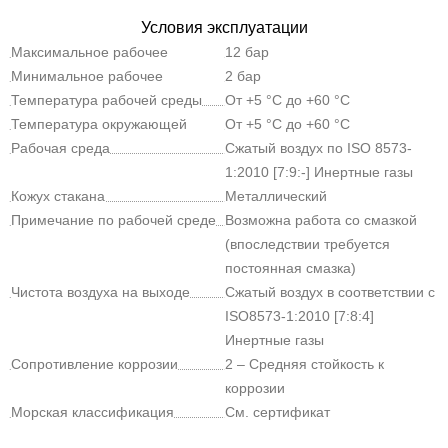
Условия эксплуатации
Максимальное рабочее
12 бар
давление
Минимальное рабочее
2 бар
давление
Температура рабочей среды
От +5 °C до +60 °C
Температура окружающей
От +5 °C до +60 °C
среды
Рабочая среда
Сжатый воздух по ISO 8573-
1:2010 [7:9:-] Инертные газы
Кожух стакана
Металлический
Примечание по рабочей среде
Возможна работа со смазкой
(впоследствии требуется
постоянная смазка)
Чистота воздуха на выходе
Сжатый воздух в соответствии с
ISO8573-1:2010 [7:8:4]
Инертные газы
Сопротивление коррозии
2 – Средняя стойкость к
коррозии
Морская классификация
См. сертификат