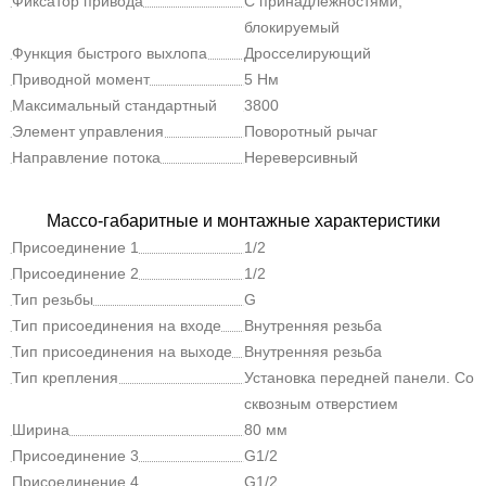
Фиксатор привода
С принадлежностями,
блокируемый
Функция быстрого выхлопа
Дросселирующий
Приводной момент
5 Нм
Максимальный стандартный
3800
расход (л/мин)
Элемент управления
Поворотный рычаг
Направление потока
Нереверсивный
Массо-габаритные и монтажные характеристики
Присоединение 1
1/2
Присоединение 2
1/2
Тип резьбы
G
Тип присоединения на входе
Внутренняя резьба
Тип присоединения на выходе
Внутренняя резьба
Тип крепления
Установка передней панели. Со
сквозным отверстием
Ширина
80 мм
Присоединение 3
G1/2
Присоединение 4
G1/2