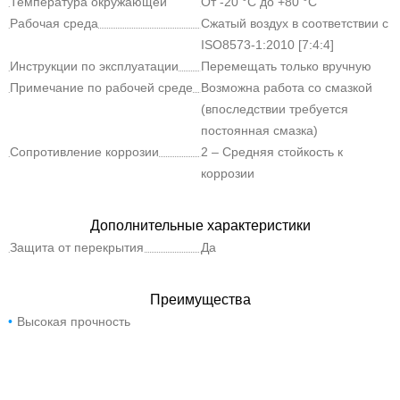
давление
Температура окружающей
От -20 °C до +80 °C
среды
Рабочая среда
Сжатый воздух в соответствии с
ISO8573-1:2010 [7:4:4]
Инструкции по эксплуатации
Перемещать только вручную
Примечание по рабочей среде
Возможна работа со смазкой
(впоследствии требуется
постоянная смазка)
Сопротивление коррозии
2 – Средняя стойкость к
коррозии
Дополнительные характеристики
Защита от перекрытия
Да
Преимущества
Высокая прочность