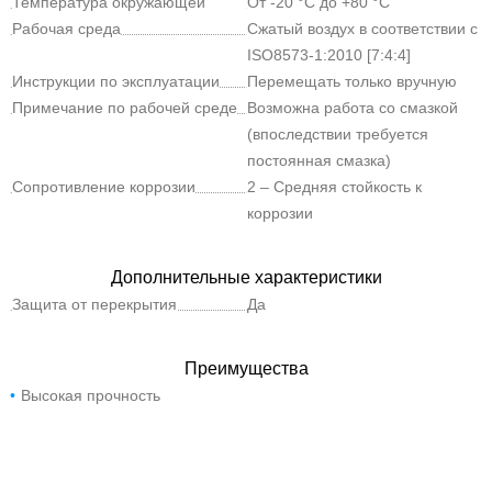
давление
Температура окружающей
От -20 °C до +80 °C
среды
Рабочая среда
Сжатый воздух в соответствии с
ISO8573-1:2010 [7:4:4]
Инструкции по эксплуатации
Перемещать только вручную
Примечание по рабочей среде
Возможна работа со смазкой
(впоследствии требуется
постоянная смазка)
Сопротивление коррозии
2 – Средняя стойкость к
коррозии
Дополнительные характеристики
Защита от перекрытия
Да
Преимущества
Высокая прочность