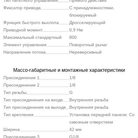
Тип пилотного управления
Прямого действия
Фиксатор привода
С принадлежностями,
блокируемый
Функция быстрого выхлопа
Дросселирующий
Приводной момент
0,9 Нм
Максимальный стандартный
800
расход (л/мин)
Элемент управления
Поворотный рычаг
Направление потока
Нереверсивный
Массо-габаритные и монтажные характеристики
Присоединение 1
1/8
Присоединение 2
1/8
Тип резьбы
G
Тип присоединения на входе
Внутренняя резьба
Тип присоединения на выходе
Внутренняя резьба
Тип крепления
Установка передней панели. Со
сквозным отверстием
Ширина
42 мм
Присоединение 3
G1/8