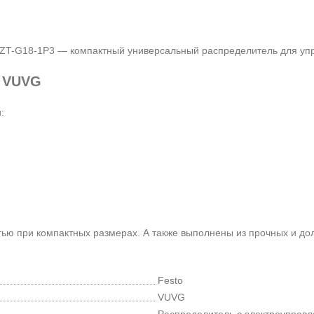
-ZT-G18-1P3
— компактный универсальный распределитель для упр
й VUVG
:
ю при компактных размерах. А также выполнены из прочных и до
Festo
VUVG
Распределитель с электроуправ