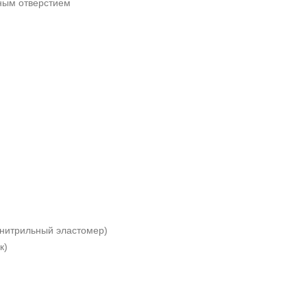
зным отверстием
нитрильный эластомер)
к)