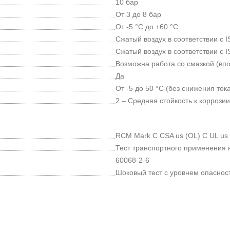
10 бар
От 3 до 8 бар
От -5 °C до +60 °C
Сжатый воздух в соответствии с I
Сжатый воздух в соответствии с I
Возможна работа со смазкой (впо
Да
От -5 до 50 °C (без снижения ток
2 – Средняя стойкость к коррозии
RCM Mark С CSA us (OL) С UL us 
Тест транспортного применения н
60068-2-6
Шоковый тест с уровнем опасност