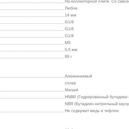
На коллекторной плите. Со скво
Любое
14 мм
G1/8
G1/8
G1/8
M5
5,6 мм
89 г
Алюминиевый
сплав
Мягкий
HNBR (Гидрированный бутадиен-
NBR (Бутадиен-нитрильный каучу
Не содержит медь и тефлон