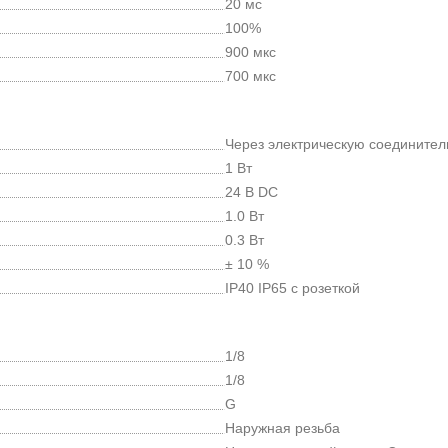
20 мс
100%
900 мкс
700 мкс
Через электрическую соединител
1 Вт
24 В DC
1.0 Вт
0.3 Вт
± 10 %
IP40 IP65 с розеткой
1/8
1/8
G
Наружная резьба