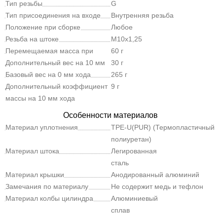
Тип резьбы
G
Тип присоединения на входе
Внутренняя резьба
Положение при сборке
Любое
Резьба на штоке
M10x1,25
Перемещаемая масса при
60 г
ходе 0 мм
Дополнительный вес на 10 мм
30 г
хода
Базовый вес на 0 мм хода
265 г
Дополнительный коэффициент
9 г
массы на 10 мм хода
Особенности материалов
Материал уплотнения
TPE-U(PUR) (Термопластичный
полиуретан)
Материал штока
Легированная
сталь
Материал крышки
Анодированный алюминий
Замечания по материалу
Не содержит медь и тефлон
Материал колбы цилиндра
Алюминиевый
сплав