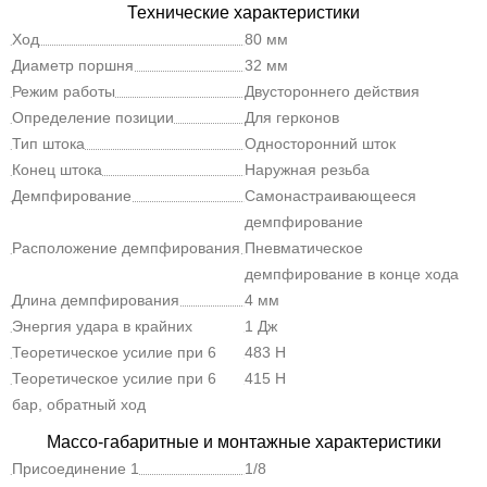
Технические характеристики
Ход
80 мм
Диаметр поршня
32 мм
Режим работы
Двустороннего действия
Определение позиции
Для герконов
Тип штока
Односторонний шток
Конец штока
Наружная резьба
Демпфирование
Самонастраивающееся
демпфирование
Расположение демпфирования
Пневматическое
демпфирование в конце хода
Длина демпфирования
4 мм
Энергия удара в крайних
1 Дж
положениях
Теоретическое усилие при 6
483 Н
бар, прямой ход
Теоретическое усилие при 6
415 Н
бар, обратный ход
Массо-габаритные и монтажные характеристики
Присоединение 1
1/8