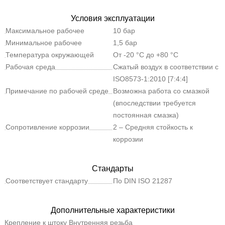
Условия эксплуатации
Максимальное рабочее
10 бар
давление
Минимальное рабочее
1,5 бар
давление
Температура окружающей
От -20 °C до +80 °C
среды
Рабочая среда
Сжатый воздух в соответствии с
ISO8573-1:2010 [7:4:4]
Примечание по рабочей среде
Возможна работа со смазкой
(впоследствии требуется
постоянная смазка)
Сопротивление коррозии
2 – Средняя стойкость к
коррозии
Стандарты
Соответствует стандарту
По DIN ISO 21287
Дополнительные характеристики
Крепление к штоку
Внутренняя резьба