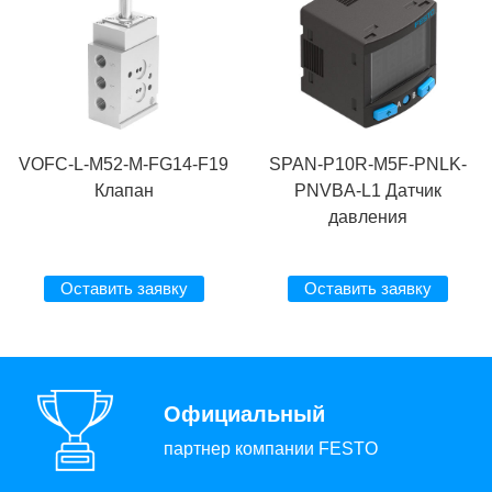
VOFC-L-M52-M-FG14-F19
SPAN-P10R-M5F-PNLK-
Клапан
PNVBA-L1 Датчик
давления
Оставить заявку
Оставить заявку
Официальный
партнер компании FESTO