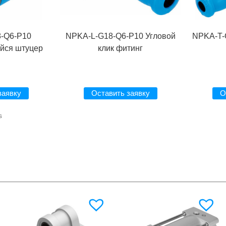
-Q6-P10
NPKA-L-G18-Q6-P10 Угловой
NPKA-T-
йся штуцер
клик фитинг
заявку
Оставить заявку
О
s