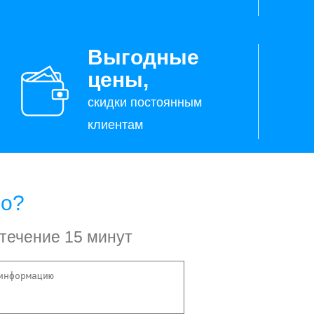
Выгодные
цены,
скидки постоянным
клиентам
но?
 течение 15 минут