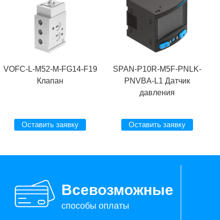
VOFC-L-M52-M-FG14-F19
SPAN-P10R-M5F-PNLK-
Клапан
PNVBA-L1 Датчик
давления
Оставить заявку
Оставить заявку
Всевозможные
способы оплаты