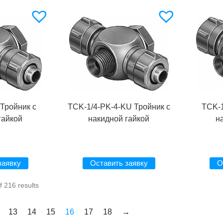
 Тройник с
TCK-1/4-PK-4-KU Тройник с
TCK-1
гайкой
накидной гайкой
н
заявку
Оставить заявку
О
 216 results
13
14
15
16
17
18
→