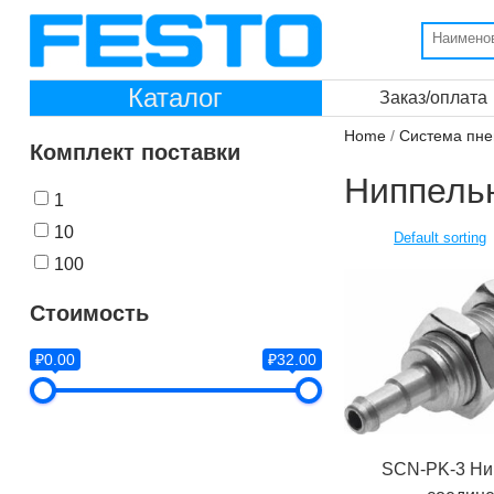
Каталог
Заказ/оплата
Home
/
Система пне
Комплект поставки
Ниппель
1
10
100
Стоимость
₽0.00
₽32.00
SCN-PK-3 Ни