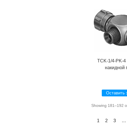
TCK-1/4-PK-4
накидной 
Оставить 
Showing 181–192 of
1
2
3
…