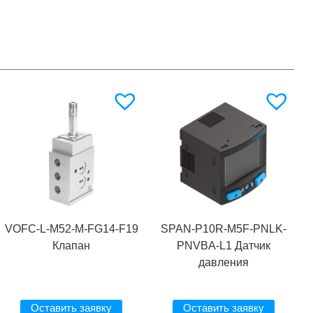
VOFC-L-M52-M-FG14-F19
SPAN-P10R-M5F-PNLK-
Клапан
PNVBA-L1 Датчик
давления
Оставить заявку
Оставить заявку