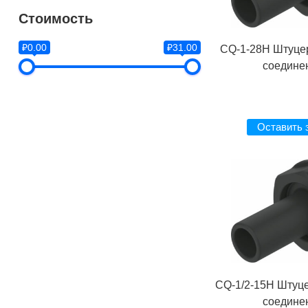
Стоимость
₽0.00
₽31.00
CQ-1-28H Штуце
соедине
Оставить 
CQ-1/2-15H Штуц
соедине