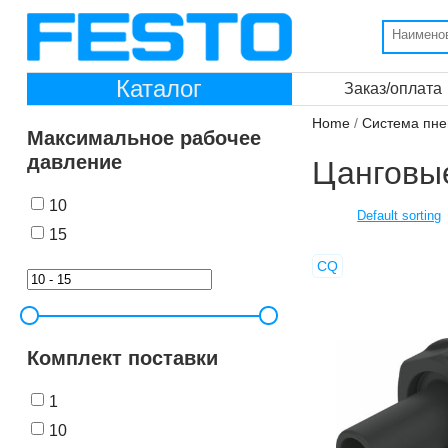
Каталог
Заказ/оплата
Home
/
Система пне
Максимальное рабочее
давление
Цанговы
10
15
CQ
Комплект поставки
1
10