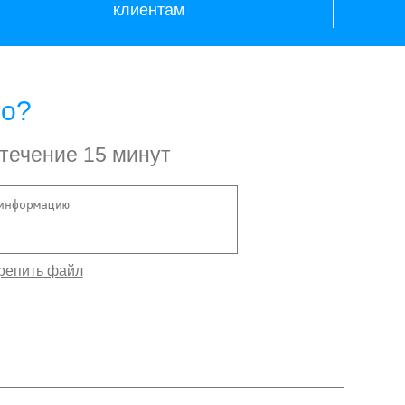
клиентам
но?
 течение 15 минут