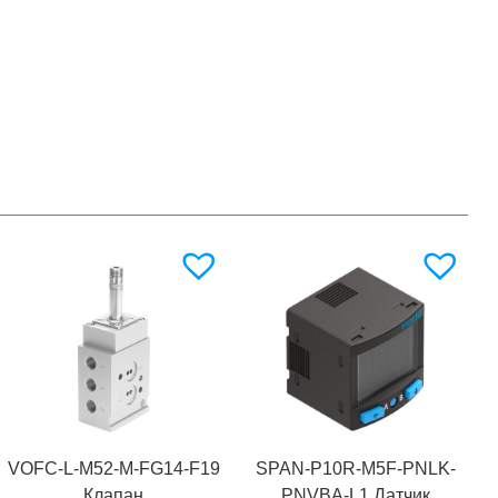
VOFC-L-M52-M-FG14-F19
SPAN-P10R-M5F-PNLK-
Клапан
PNVBA-L1 Датчик