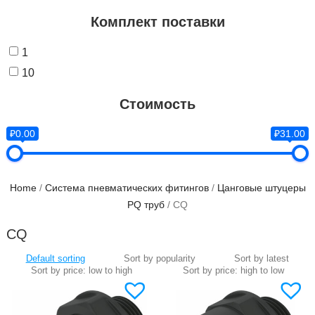
Комплект поставки
1
10
Стоимость
₽0.00
₽31.00
Home
/
Система пневматических фитингов
/
Цанговые штуцеры
PQ труб
/ CQ
CQ