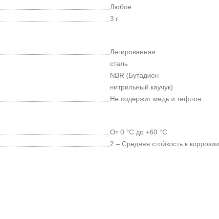
Любое
3 г
Легированная
сталь
NBR (Бутадиен-
нитрильный каучук)
Не содержит медь и тефлон
От 0 °C до +60 °C
2 – Средняя стойкость к коррозии