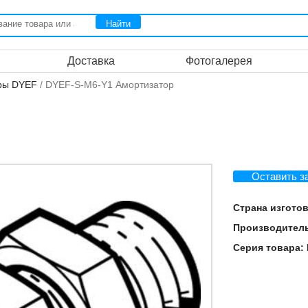
Доставка
Фотогалерея
ры DYEF
/ DYEF-S-M6-Y1 Амортизатор
Оставить з
Страна изгото
Производител
Серия товара: