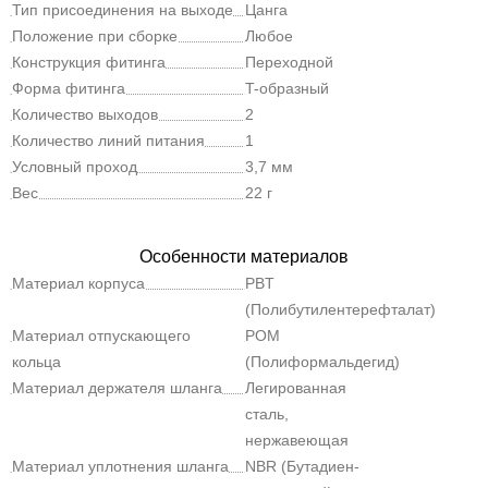
Тип присоединения на выходе
Цанга
Положение при сборке
Любое
Конструкция фитинга
Переходной
Форма фитинга
T-образный
Количество выходов
2
Количество линий питания
1
Условный проход
3,7 мм
Вес
22 г
Особенности материалов
Материал корпуса
PBT
(Полибутилентерефталат)
Материал отпускающего
POM
кольца
(Полиформальдегид)
Материал держателя шланга
Легированная
сталь,
нержавеющая
Материал уплотнения шланга
NBR (Бутадиен-