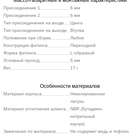
Массо-габаритные и монтажные характеристики
Присоединение 1
6 мм
Присоединение 2
6 мм
Тип присоединения на входе
Цанга
Тип присоединения на выходе
Втулка
Положение при сборке
Любое
Конструкция фитинга
Переходной
Форма фитинга
L-образный
Условный проход
5 мм
Вес
17 г
Особенности материалов
Материал корпуса
Никелированная
латунь
Материал уплотнения шланга
NBR (Бутадиен-
нитрильный
каучук)
Замечания по материалу
Не содержит медь и тефлон