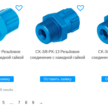
U Резьбовое
CK-3/8-PK-13 Резьбовое
CK-3
кидной гайкой
соединение с накидной гайкой
соединен
заявку
Оставить заявку
О
9 results
5
…
7
8
9
→