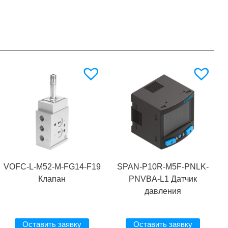
VOFC-L-M52-M-FG14-F19
SPAN-P10R-M5F-PNLK-
Клапан
PNVBA-L1 Датчик
давления
Оставить заявку
Оставить заявку