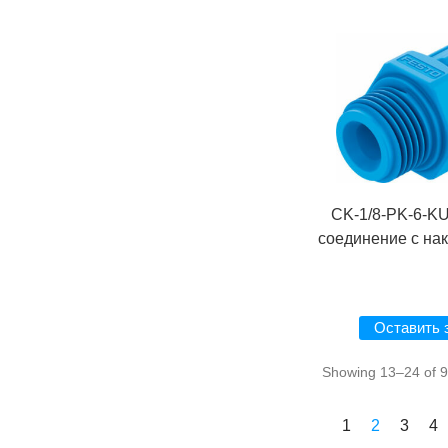
CK-1/8-PK-6-K
соединение с на
Оставить 
Showing 13–24 of 9
1
2
3
4