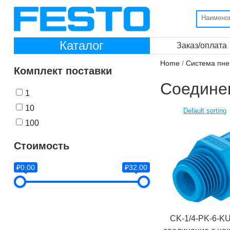
Каталог
Заказ/оплата
Home
/
Система пне
Комплект поставки
Соедине
1
10
100
Стоимость
₽0.00
₽32.00
CK-1/4-PK-6-K