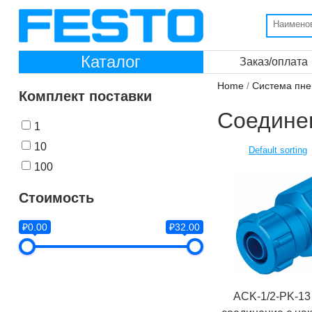
Каталог
Заказ/оплата
Home
/
Система пне
Комплект поставки
Соедине
1
10
100
Стоимость
₽0.00
₽32.00
ACK-1/2-PK-13