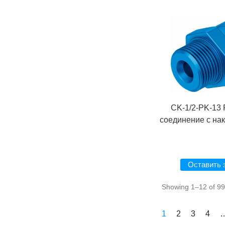
CK-1/2-PK-13
соединение с на
Оставить 
Showing 1–12 of 99 
1
2
3
4