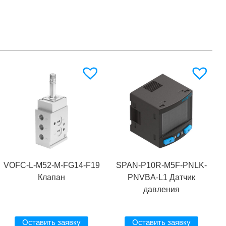
VOFC-L-M52-M-FG14-F19
SPAN-P10R-M5F-PNLK-
Клапан
PNVBA-L1 Датчик
давления
Оставить заявку
Оставить заявку