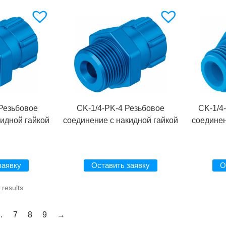
 Резьбовое
CK-1/4-PK-4 Резьбовое
CK-1/4
кидной гайкой
соединение с накидной гайкой
соединен
заявку
Оставить заявку
О
results
…
7
8
9
→