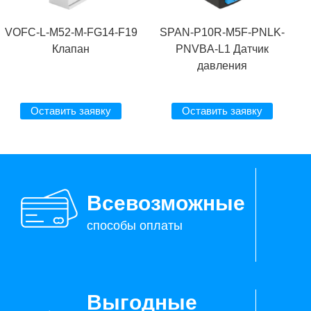
VOFC-L-M52-M-FG14-F19
SPAN-P10R-M5F-PNLK-
Клапан
PNVBA-L1 Датчик
давления
Оставить заявку
Оставить заявку
Всевозможные
способы оплаты
Выгодные