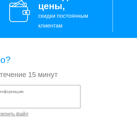
цены,
скидки постоянным
клиентам
но?
 течение 15 минут