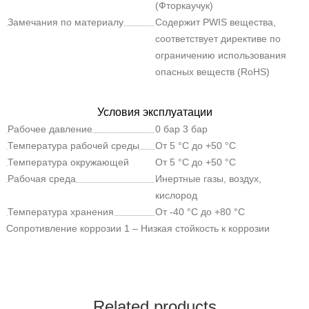
(Фторкаучук)
Замечания по материалу
Содержит PWIS вещества,
соответствует директиве по
ограничению использования
опасных веществ (RoHS)
Условия эксплуатации
Рабочее давление
0 бар 3 бар
Температура рабочей среды
От 5 °C до +50 °C
Температура окружающей
От 5 °C до +50 °C
среды
Рабочая среда
Инертные газы, воздух,
кислород
Температура хранения
От -40 °C до +80 °C
Сопротивление коррозии
1 – Низкая стойкость к коррозии
Related products