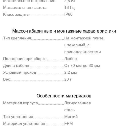
Макстиальное потребление
2,5 Вт
электроэнергии
Максимальная частота
18 Гц
переключения
Класс защиты
IP60
Массо-габаритные и монтажные характеристики
Тип крепления
На монтажной плите,
штекерный, с
принадлежностями
Положение при сборке
Любое
Длина кабеля
От 70 мм до 80 мм
Условный проход
2,2 мм
Вес
23 г
Особенности материалов
Материал корпуса
Легированная
сталь
Тип уплотнения
Мягкий
Материал уплотнения
FPM