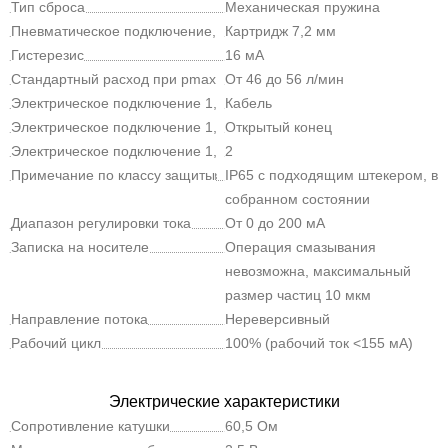
давление
Тип сброса
Механическая пружина
Пневматическое подключение,
Картридж 7,2 мм
канал 2
Гистерезис
16 мА
Стандартный расход при pmax
От 46 до 56 л/мин
-> 0
Электрическое подключение 1,
Кабель
тип подключения
Электрическое подключение 1,
Открытый конец
технология подключения
Электрическое подключение 1,
2
количество контактов/проводов
Примечание по классу защиты
IP65 с подходящим штекером, в
собранном состоянии
Диапазон регулировки тока
От 0 до 200 мА
Записка на носителе
Операция смазывания
невозможна, максимальный
размер частиц 10 мкм
Направление потока
Нереверсивный
Рабочий цикл
100% (рабочий ток <155 мА)
Электрические характеристики
Сопротивление катушки
60,5 Ом