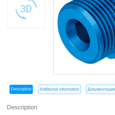
Description
Additional information
Документация
Description