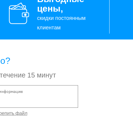
цены,
скидки постоянным
клиентам
но?
 течение 15 минут