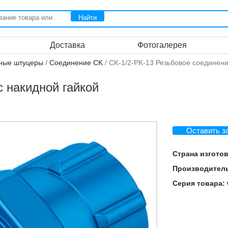
Доставка
Фотогалерея
ные штуцеры
/
Соединение CK
/ CK-1/2-PK-13 Резьбовое соединени
с накидной гайкой
Оставить з
Страна изгото
Производител
Серия товара: