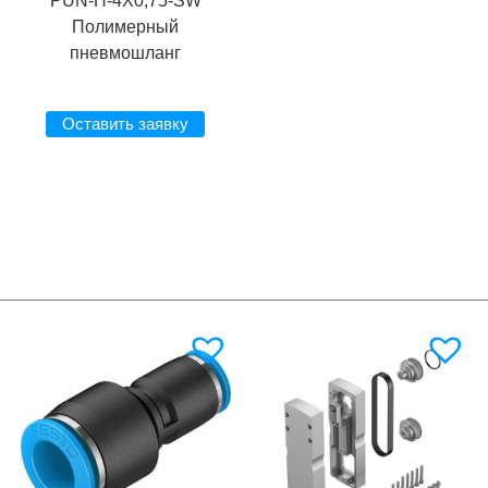
PUN-H-4X0,75-SW
Полимерный
пневмошланг
Оставить заявку